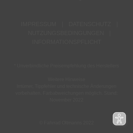
IMPRESSUM
|
DATENSCHUTZ
|
NUTZUNGSBEDINGUNGEN
|
INFORMATIONSPFLICHT
* Unverbindliche Preisempfehlung des Herstellers
Weitere Hinweise
Irrtümer, Tippfehler und technische Änderungen
vorbehalten. Farbabweichungen möglich. Stand:
November 2022
© Fahrrad Oltmanns 2022