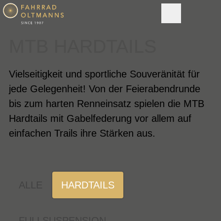
MTB HARDTAILS
Vielseitigkeit und sportliche Souveränität für
jede Gelegenheit! Von der Feierabendrunde
bis zum harten Renneinsatz spielen die MTB
Hardtails mit Gabelfederung vor allem auf
einfachen Trails ihre Stärken aus.
ALLE
HARDTAILS
FULLSUSPENSION