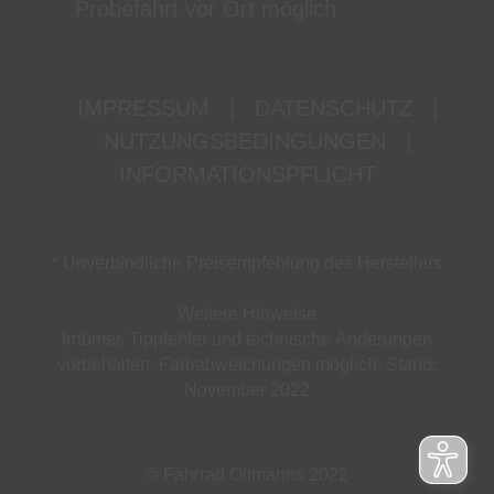
Probefahrt vor Ort möglich
IMPRESSUM
|
DATENSCHUTZ
|
NUTZUNGSBEDINGUNGEN
|
INFORMATIONSPFLICHT
* Unverbindliche Preisempfehlung des Herstellers
Weitere Hinweise
Irrtümer, Tippfehler und technische Änderungen
vorbehalten. Farbabweichungen möglich. Stand:
November 2022
© Fahrrad Oltmanns 2022