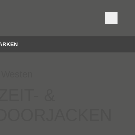
ARKEN
 Westen
ZEIT- &
DOORJACKEN