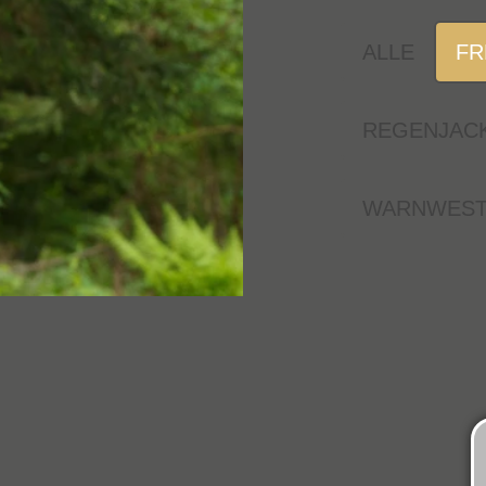
ALLE
FR
REGENJAC
WARNWES