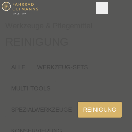
Werkzeuge & Pflegemittel
REINIGUNG
ALLE
WERKZEUG-SETS
MULTI-TOOLS
SPEZIALWERKZEUGE
REINIGUNG
KONSERVIERUNG