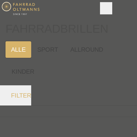
FAHRRAD­BRILLEN
ALLE
SPORT
ALLROUND
KINDER
FILTER