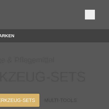
ARKEN
 & Pflegemittel
KZEUG-SETS
RKZEUG-SETS
MULTI-TOOLS