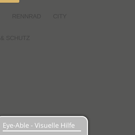
RENNRAD
CITY
& SCHUTZ