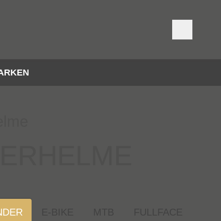
ARKEN
elme
DERHELME
NDER
E-BIKE
MTB
FULLFACE