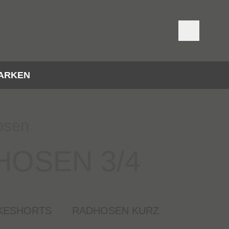
ARKEN
osen
HOSEN 3/4
KESHORTS
RADHOSEN KURZ