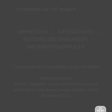
Probefahrt vor Ort möglich
IMPRESSUM
|
DATENSCHUTZ
|
NUTZUNGSBEDINGUNGEN
|
INFORMATIONSPFLICHT
* Unverbindliche Preisempfehlung des Herstellers
Weitere Hinweise
Irrtümer, Tippfehler und technische Änderungen
vorbehalten. Farbabweichungen möglich. Stand:
November 2022