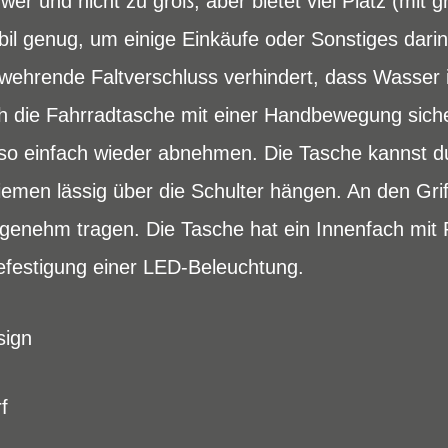
wer und nicht zu groß, aber bietet viel Platz (mit 
stabil genug, um einige Einkäufe oder Sonstiges da
ehrende Faltverschluss verhindert, dass Wasser i
ch die Fahrradtasche mit einer Handbewegung sic
so einfach wieder abnehmen. Die Tasche kannst d
emen lässig über die Schulter hängen. An den Gr
ngenehm tragen. Die Tasche hat ein Innenfach mit 
Befestigung einer LED-Beleuchtung.
sign
f