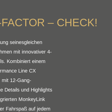
-FACTOR – CHECK!
tung seinesgleichen
men mit innovativer 4-
ls. Kombiniert einem
ormance Line CX
g mit 12-Gang-
 Details und Highlights
egrierten MonkeyLink
rer Fahrspaß auf jedem