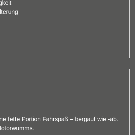
gkeit
lterung
eine fette Portion Fahrspaß – bergauf wie -ab.
 Motorwumms.