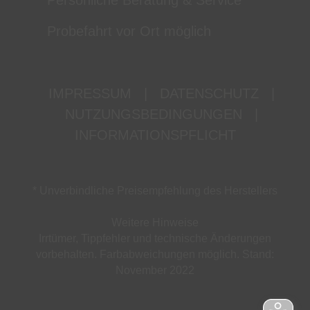
Persönliche Beratung & Service
Probefahrt vor Ort möglich
IMPRESSUM
|
DATENSCHUTZ
|
NUTZUNGSBEDINGUNGEN
|
INFORMATIONSPFLICHT
* Unverbindliche Preisempfehlung des Herstellers
Weitere Hinweise
Irrtümer, Tippfehler und technische Änderungen
vorbehalten. Farbabweichungen möglich. Stand:
November 2022