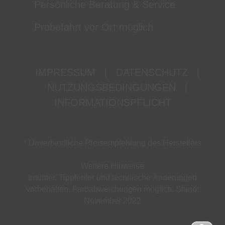
Persönliche Beratung & Service
Probefahrt vor Ort möglich
IMPRESSUM
|
DATENSCHUTZ
|
NUTZUNGSBEDINGUNGEN
|
INFORMATIONSPFLICHT
* Unverbindliche Preisempfehlung des Herstellers
Weitere Hinweise
Irrtümer, Tippfehler und technische Änderungen
vorbehalten. Farbabweichungen möglich. Stand:
November 2022