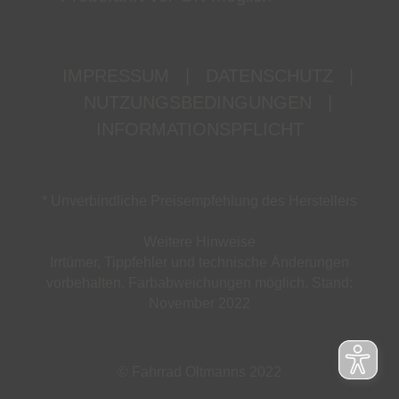
IMPRESSUM
|
DATENSCHUTZ
|
NUTZUNGSBEDINGUNGEN
|
INFORMATIONSPFLICHT
* Unverbindliche Preisempfehlung des Herstellers
Weitere Hinweise
Irrtümer, Tippfehler und technische Änderungen
vorbehalten. Farbabweichungen möglich. Stand:
November 2022
© Fahrrad Oltmanns 2022